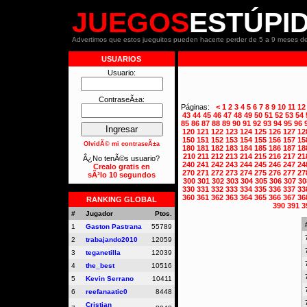
JUEGOS
ESTÚPI
Advertimos que estos jueguitos pueden hacerte perder de 5 a 9 meses de
USUARIOS
Usuario:
ContraseÃ±a:
Páginas:
<
1
2
3
4
5
6
7
8
9
10
11
12
43
44
45
46
47
48
49
50
51
52
53
54
85
86
87
88
89
90
91
92
93
94
95
96
120
121
122
123
124
125
126
127
12
150
151
152
153
154
155
156
157
15
OlvidÃ© mi contraseÃ±a
180
181
182
183
184
185
186
187
18
210
211
212
213
214
215
216
217
21
Â¿No tenÃ©s usuario?
240
241
242
243
244
245
246
247
24
Crealo gratis en
270
271
272
273
274
275
276
277
27
sÃ³lo 10 segundos
300
301
302
303
304
305
306
307
30
330
331
332
333
334
335
336
337
33
360
361
362
363
364
365
366
367
36
RANKING GLOBAL
390
391
3
#
Jugador
Ptos.
1
Gaston Pastrana
55789
2
trabajando2010
12059
3
teganetilla
12039
4
the_best
10516
5
Kevin Serrano
10411
6
reefanaatic0
8448
Cristian