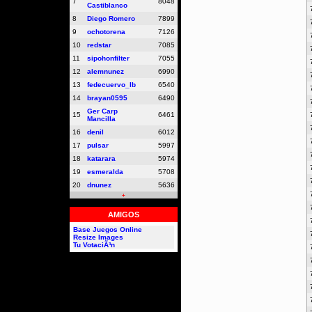
7
8048
Castiblanco
8
Diego Romero
7899
9
ochotorena
7126
10
redstar
7085
11
sipohonfilter
7055
12
alemnunez
6990
13
fedecuervo_lb
6540
14
brayan0595
6490
Ger Carp
15
6461
Mancilla
16
denil
6012
17
pulsar
5997
18
katarara
5974
19
esmeralda
5708
20
dnunez
5636
+
AMIGOS
Base Juegos Online
Resize Images
Tu VotaciÃ³n