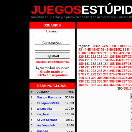
JUEGOS
ESTÚPI
Advertimos que estos jueguitos pueden hacerte perder de 5 a 9 meses de
USUARIOS
Usuario:
ContraseÃ±a:
Páginas:
<
1
2
3
4
5
6
7
8
9
10
11
12
43
44
45
46
47
48
49
50
51
52
53
54
85
86
87
88
89
90
91
92
93
94
95
96
120
121
122
123
124
125
126
127
12
150
151
152
153
154
155
156
157
15
OlvidÃ© mi contraseÃ±a
180
181
182
183
184
185
186
187
18
210
211
212
213
214
215
216
217
21
Â¿No tenÃ©s usuario?
240
241
242
243
244
245
246
247
24
Crealo gratis en
270
271
272
273
274
275
276
277
27
sÃ³lo 10 segundos
300
301
302
303
304
305
306
307
30
330
331
332
333
334
335
336
337
33
360
361
362
363
364
365
366
367
36
RANKING GLOBAL
390
391
3
#
Jugador
Ptos.
1
Gaston Pastrana
55789
2
trabajando2010
12059
3
teganetilla
12039
4
the_best
10516
5
Kevin Serrano
10411
6
reefanaatic0
8448
Cristian