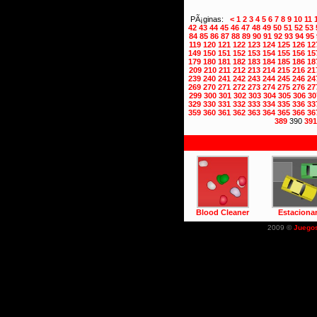
PÃ¡ginas:
<
1
2
3
4
5
6
7
8
9
10
11
42
43
44
45
46
47
48
49
50
51
52
53
84
85
86
87
88
89
90
91
92
93
94
95
119
120
121
122
123
124
125
126
12
149
150
151
152
153
154
155
156
15
179
180
181
182
183
184
185
186
18
209
210
211
212
213
214
215
216
21
239
240
241
242
243
244
245
246
24
269
270
271
272
273
274
275
276
27
299
300
301
302
303
304
305
306
30
329
330
331
332
333
334
335
336
33
359
360
361
362
363
364
365
366
36
389
390
391
Blood Cleaner
Estaciona
2009 ©
Juego