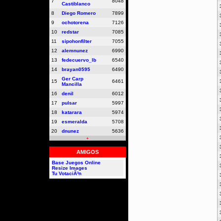
7
8048
Castiblanco
8
Diego Romero
7899
9
ochotorena
7126
10
redstar
7085
11
sipohonfilter
7055
12
alemnunez
6990
13
fedecuervo_lb
6540
14
brayan0595
6490
Ger Carp
15
6461
Mancilla
16
denil
6012
17
pulsar
5997
18
katarara
5974
19
esmeralda
5708
20
dnunez
5636
+
AMIGOS
Base Juegos Online
Resize Images
Tu VotaciÃ³n