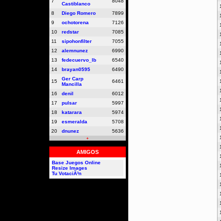
7
8048
Castiblanco
8
Diego Romero
7899
9
ochotorena
7126
10
redstar
7085
11
sipohonfilter
7055
12
alemnunez
6990
13
fedecuervo_lb
6540
14
brayan0595
6490
Ger Carp
15
6461
Mancilla
16
denil
6012
17
pulsar
5997
18
katarara
5974
19
esmeralda
5708
20
dnunez
5636
+
AMIGOS
Base Juegos Online
Resize Images
Tu VotaciÃ³n