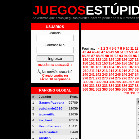
JUEGOS
ESTÚPI
Advertimos que estos jueguitos pueden hacerte perder de 5 a 9 meses de
USUARIOS
Usuario:
ContraseÃ±a:
Páginas:
<
1
2
3
4
5
6
7
8
9
10
11
12
43
44
45
46
47
48
49
50
51
52
53
54
85
86
87
88
89
90
91
92
93
94
95
96
120
121
122
123
124
125
126
127
12
150
151
152
153
154
155
156
157
15
OlvidÃ© mi contraseÃ±a
180
181
182
183
184
185
186
187
18
210
211
212
213
214
215
216
217
21
Â¿No tenÃ©s usuario?
240
241
242
243
244
245
246
247
24
Crealo gratis en
270
271
272
273
274
275
276
277
27
sÃ³lo 10 segundos
300
301
302
303
304
305
306
307
30
330
331
332
333
334
335
336
337
33
360
361
362
363
364
365
366
367
36
RANKING GLOBAL
390
391
3
#
Jugador
Ptos.
1
Gaston Pastrana
55789
2
trabajando2010
12059
3
teganetilla
12039
4
the_best
10516
5
Kevin Serrano
10411
6
reefanaatic0
8448
Cristian