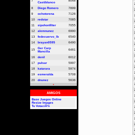
7
8048
Castiblanco
8
Diego Romero
7899
9
ochotorena
7126
10
redstar
7085
11
sipohonfilter
7055
12
alemnunez
6990
13
fedecuervo_lb
6540
14
brayan0595
6490
Ger Carp
15
6461
Mancilla
16
denil
6012
17
pulsar
5997
18
katarara
5974
19
esmeralda
5708
20
dnunez
5636
+
AMIGOS
Base Juegos Online
Resize Images
Tu VotaciÃ³n