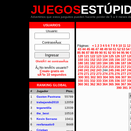
JUEGOS
ESTÚPI
Advertimos que estos jueguitos pueden hacerte perder de 5 a 9 meses de
USUARIOS
Usuario:
ContraseÃ±a:
Páginas:
<
1
2
3
4
5
6
7
8
9
10
11
12
43
44
45
46
47
48
49
50
51
52
53
54
85
86
87
88
89
90
91
92
93
94
95
96
120
121
122
123
124
125
126
127
12
150
151
152
153
154
155
156
157
15
OlvidÃ© mi contraseÃ±a
180
181
182
183
184
185
186
187
18
210
211
212
213
214
215
216
217
21
Â¿No tenÃ©s usuario?
240
241
242
243
244
245
246
247
24
Crealo gratis en
270
271
272
273
274
275
276
277
27
sÃ³lo 10 segundos
300
301
302
303
304
305
306
307
30
330
331
332
333
334
335
336
337
33
360
361
362
363
364
365
366
367
36
RANKING GLOBAL
390
391
3
#
Jugador
Ptos.
1
Gaston Pastrana
55789
2
trabajando2010
12059
3
teganetilla
12039
4
the_best
10516
5
Kevin Serrano
10411
6
reefanaatic0
8448
Cristian