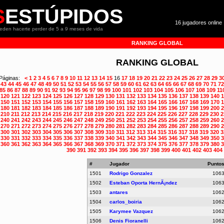
S
ESTÚPIDOS
16 jugadores online 
ueden hacerte perder de 5 a 9 meses de vida
RANKING GLOBAL
RANKING GLOBAL
Páginas:
<
1
2
3
4
5
6
7
8
9
10
11
12
13
14
15
16
17
18
19
20
21
22
23
24
25
26
27
28
29
3
43
44
45
46
47
48
49
50
51
52
53
54
55
56
57
58
59
60
61
62
63
64
65
66
67
68
69
70
71
72
85
86
87
88
89
90
91
92
93
94
95
96
97
98
99
100
101
102
103
104
105
106
107
108
109
11
120
121
122
123
124
125
126
127
128
129
130
131
132
133
134
135
136
137
138
139
140
1
150
151
152
153
154
155
156
157
158
159
160
161
162
163
164
165
166
167
168
169
170
1
180
181
182
183
184
185
186
187
188
189
190
191
192
193
194
195
196
197
198
199
200
2
210
211
212
213
214
215
216
217
218
219
220
221
222
223
224
225
226
227
228
229
230
2
240
241
242
243
244
245
246
247
248
249
250
251
252
253
254
255
256
257
258
259
260
2
270
271
272
273
274
275
276
277
278
279
280
281
282
283
284
285
286
287
288
289
290
2
300
301
302
303
304
305
306
307
308
309
310
311
312
313
314
315
316
317
318
319
320
3
330
331
332
333
334
335
336
337
338
339
340
341
342
343
344
345
346
347
348
349
350
3
360
361
362
363
364
365
366
367
368
369
370
371
372
373
374
375
376
377
378
379
380
3
390
391
392
393
394
395
396
397
398
399
400
401
402
403
404
#
Jugador
Punto
1501
Rodrigo Gonzalez
106
1502
Esteban Oporta HernÃ¡ndez
106
1503
antares
106
1504
carlos_boiria
106
1505
Karymee Vazquez
106
1506
Denis Fioranelli
106