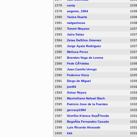
1578
santy
103
1579
angonio_1964
103
1580
Yanira Duarte
103
1581
nalgaslocas
103
1582
Tommi Moyano
103
1583
Jairo Salas
103
1584
Zetaa DaSilva Jimenez
103
1585
Jorge Ayala Rodriguez
103
1586
Melissa Perez
103
1587
Brandon Vega de Lemos
103
1588
Fede CÃ³rdoba
103
1589
Juan Camilo Urrego
103
1590
Federico Viera
103
1591
Diego de Miguel
103
1592
joel84
103
1593
Oskar Reyes
103
1594
Maximiliano Nahuel Bach
103
1595
Patricio Jose de la Fuentes
103
1596
gercarp1984
103
1597
GiorGio K-brera SepÃºlveda
103
1598
BegoÃ±a Fernandez Casado
103
1599
Luis Ricardo Alvarado
103
1600
kkk
103