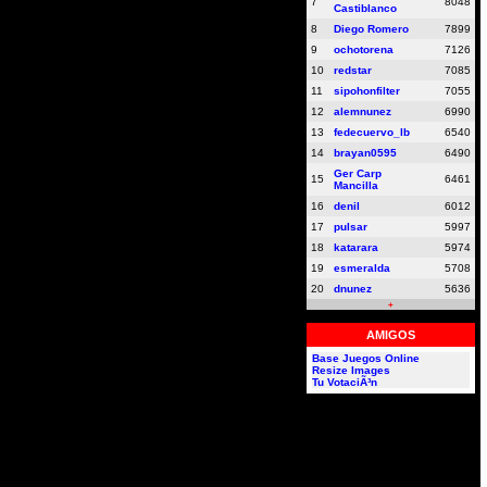
7
8048
Castiblanco
8
Diego Romero
7899
9
ochotorena
7126
10
redstar
7085
11
sipohonfilter
7055
12
alemnunez
6990
13
fedecuervo_lb
6540
14
brayan0595
6490
Ger Carp
15
6461
Mancilla
16
denil
6012
17
pulsar
5997
18
katarara
5974
19
esmeralda
5708
20
dnunez
5636
+
AMIGOS
Base Juegos Online
Resize Images
Tu VotaciÃ³n