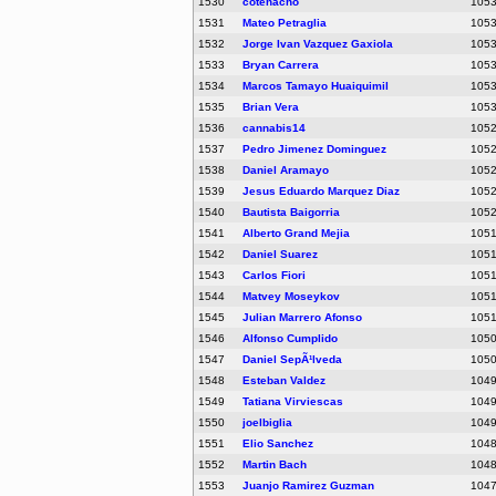
1530
cotenacho
105
1531
Mateo Petraglia
105
1532
Jorge Ivan Vazquez Gaxiola
105
1533
Bryan Carrera
105
1534
Marcos Tamayo Huaiquimil
105
1535
Brian Vera
105
1536
cannabis14
105
1537
Pedro Jimenez Dominguez
105
1538
Daniel Aramayo
105
1539
Jesus Eduardo Marquez Diaz
105
1540
Bautista Baigorria
105
1541
Alberto Grand Mejia
105
1542
Daniel Suarez
105
1543
Carlos Fiori
105
1544
Matvey Moseykov
105
1545
Julian Marrero Afonso
105
1546
Alfonso Cumplido
105
1547
Daniel SepÃ¹lveda
105
1548
Esteban Valdez
104
1549
Tatiana Virviescas
104
1550
joelbiglia
104
1551
Elio Sanchez
104
1552
Martin Bach
104
1553
Juanjo Ramirez Guzman
104