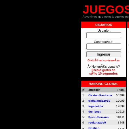
JUEGO
Advertimos que estos jueguitos p
USUARIOS
Usuario:
ContraseÃ±a:
OlvidÃ© mi contraseÃ±a
Â¿No tenÃ©s usuario?
Crealo gratis en
sÃ³lo 10 segundos
RANKING GLOBAL
#
Jugador
Ptos.
1
Gaston Pastrana
55789
2
trabajando2010
12059
3
teganetilla
12039
4
the_best
10516
5
Kevin Serrano
10411
6
reefanaatic0
8448
Cristian