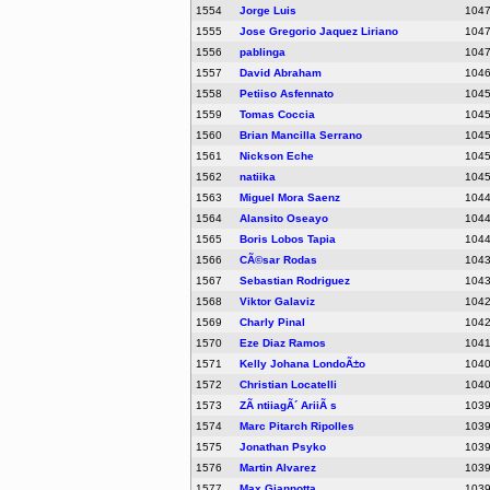
1554
Jorge Luis
104
1555
Jose Gregorio Jaquez Liriano
104
1556
pablinga
104
1557
David Abraham
104
1558
Petiiso Asfennato
104
1559
Tomas Coccia
104
1560
Brian Mancilla Serrano
104
1561
Nickson Eche
104
1562
natiika
104
1563
Miguel Mora Saenz
104
1564
Alansito Oseayo
104
1565
Boris Lobos Tapia
104
1566
CÃ©sar Rodas
104
1567
Sebastian Rodriguez
104
1568
Viktor Galaviz
104
1569
Charly Pinal
104
1570
Eze Diaz Ramos
104
1571
Kelly Johana LondoÃ±o
104
1572
Christian Locatelli
104
1573
ZÃ ntiiagÃ´ AriiÃ s
103
1574
Marc Pitarch Ripolles
103
1575
Jonathan Psyko
103
1576
Martin Alvarez
103
1577
Max Giannotta
103