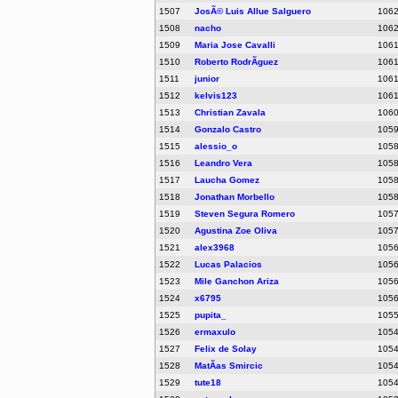
1507
JosÃ© Luis Allue Salguero
106
1508
nacho
106
1509
Maria Jose Cavalli
106
1510
Roberto RodrÃ­guez
106
1511
junior
106
1512
kelvis123
106
1513
Christian Zavala
106
1514
Gonzalo Castro
105
1515
alessio_o
105
1516
Leandro Vera
105
1517
Laucha Gomez
105
1518
Jonathan Morbello
105
1519
Steven Segura Romero
105
1520
Agustina Zoe Oliva
105
1521
alex3968
105
1522
Lucas Palacios
105
1523
Mile Ganchon Ariza
105
1524
x6795
105
1525
pupita_
105
1526
ermaxulo
105
1527
Felix de Solay
105
1528
MatÃ­as Smircic
105
1529
tute18
105