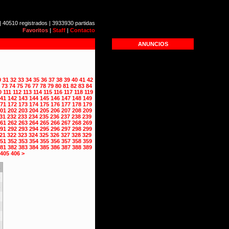
| 40510 registrados | 3933930 partidas
Favoritos
|
Staff
|
Contacto
ANUNCIOS
0
31
32
33
34
35
36
37
38
39
40
41
42
73
74
75
76
77
78
79
80
81
82
83
84
0
111
112
113
114
115
116
117
118
119
41
142
143
144
145
146
147
148
149
71
172
173
174
175
176
177
178
179
01
202
203
204
205
206
207
208
209
31
232
233
234
235
236
237
238
239
61
262
263
264
265
266
267
268
269
91
292
293
294
295
296
297
298
299
21
322
323
324
325
326
327
328
329
51
352
353
354
355
356
357
358
359
81
382
383
384
385
386
387
388
389
405
406
>
s
3
3
2
2
2
2