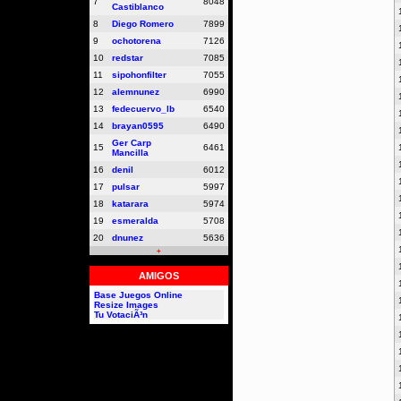
7
8048
Castiblanco
8
Diego Romero
7899
9
ochotorena
7126
10
redstar
7085
11
sipohonfilter
7055
12
alemnunez
6990
13
fedecuervo_lb
6540
14
brayan0595
6490
Ger Carp
15
6461
Mancilla
16
denil
6012
17
pulsar
5997
18
katarara
5974
19
esmeralda
5708
20
dnunez
5636
+
AMIGOS
Base Juegos Online
Resize Images
Tu VotaciÃ³n