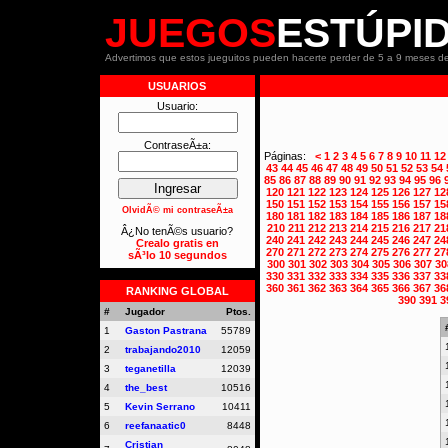
JUEGOS
ESTÚPI
Advertimos que estos jueguitos pueden hacerte perder de 5 a 9 meses de
USUARIOS
Usuario:
ContraseÃ±a:
Páginas:
<
1
2
3
4
5
6
7
8
9
10
11
12
43
44
45
46
47
48
49
50
51
52
53
54
85
86
87
88
89
90
91
92
93
94
95
96
120
121
122
123
124
125
126
127
12
150
151
152
153
154
155
156
157
15
OlvidÃ© mi contraseÃ±a
180
181
182
183
184
185
186
187
18
210
211
212
213
214
215
216
217
21
Â¿No tenÃ©s usuario?
240
241
242
243
244
245
246
247
24
Crealo gratis en
270
271
272
273
274
275
276
277
27
sÃ³lo 10 segundos
300
301
302
303
304
305
306
307
30
330
331
332
333
334
335
336
337
33
360
361
362
363
364
365
366
367
36
RANKING GLOBAL
390
391
3
#
Jugador
Ptos.
1
Gaston Pastrana
55789
2
trabajando2010
12059
3
teganetilla
12039
4
the_best
10516
5
Kevin Serrano
10411
6
reefanaatic0
8448
Cristian