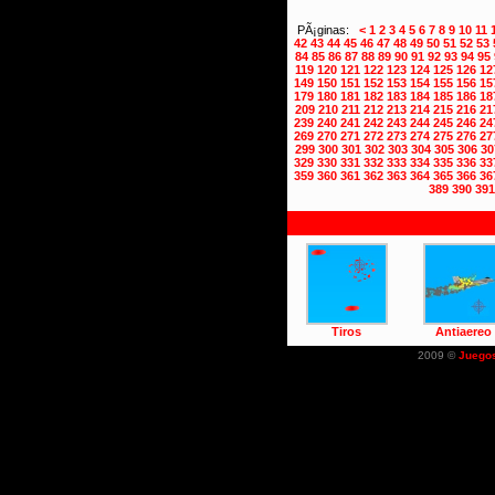
PÃ¡ginas:
<
1
2
3
4
5
6
7
8
9
10
11
42
43
44
45
46
47
48
49
50
51
52
53
84
85
86
87
88
89
90
91
92
93
94
95
119
120
121
122
123
124
125
126
12
149
150
151
152
153
154
155
156
15
179
180
181
182
183
184
185
186
18
209
210
211
212
213
214
215
216
21
239
240
241
242
243
244
245
246
24
269
270
271
272
273
274
275
276
27
299
300
301
302
303
304
305
306
30
329
330
331
332
333
334
335
336
33
359
360
361
362
363
364
365
366
36
389
390
391
Tiros
Antiaereo
2009 ©
Juego