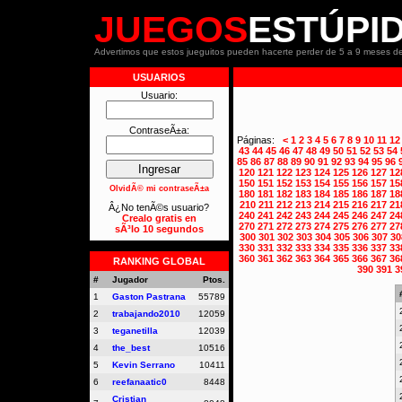
JUEGOS
ESTÚPI
Advertimos que estos jueguitos pueden hacerte perder de 5 a 9 meses de
USUARIOS
Usuario:
ContraseÃ±a:
Páginas:
<
1
2
3
4
5
6
7
8
9
10
11
12
43
44
45
46
47
48
49
50
51
52
53
54
85
86
87
88
89
90
91
92
93
94
95
96
120
121
122
123
124
125
126
127
12
150
151
152
153
154
155
156
157
15
OlvidÃ© mi contraseÃ±a
180
181
182
183
184
185
186
187
18
210
211
212
213
214
215
216
217
21
Â¿No tenÃ©s usuario?
240
241
242
243
244
245
246
247
24
Crealo gratis en
270
271
272
273
274
275
276
277
27
sÃ³lo 10 segundos
300
301
302
303
304
305
306
307
30
330
331
332
333
334
335
336
337
33
360
361
362
363
364
365
366
367
36
RANKING GLOBAL
390
391
3
#
Jugador
Ptos.
1
Gaston Pastrana
55789
2
trabajando2010
12059
3
teganetilla
12039
4
the_best
10516
5
Kevin Serrano
10411
6
reefanaatic0
8448
Cristian