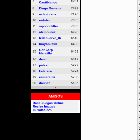
7
8048
Castiblanco
8
Diego Romero
7899
9
ochotorena
7126
10
redstar
7085
11
sipohonfilter
7055
12
alemnunez
6990
13
fedecuervo_lb
6540
14
brayan0595
6490
Ger Carp
15
6461
Mancilla
16
denil
6012
17
pulsar
5997
18
katarara
5974
19
esmeralda
5708
20
dnunez
5636
+
AMIGOS
Base Juegos Online
Resize Images
Tu VotaciÃ³n