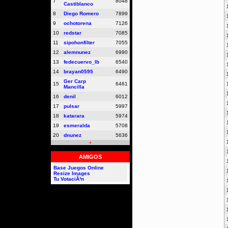
7
8048
Castiblanco
8
Diego Romero
7899
9
ochotorena
7126
10
redstar
7085
11
sipohonfilter
7055
12
alemnunez
6990
13
fedecuervo_lb
6540
14
brayan0595
6490
Ger Carp
15
6461
Mancilla
16
denil
6012
17
pulsar
5997
18
katarara
5974
19
esmeralda
5708
20
dnunez
5636
+
AMIGOS
Base Juegos Online
Resize Images
Tu VotaciÃ³n