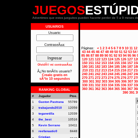
JUEGOS
ESTÚPI
Advertimos que estos jueguitos pueden hacerte perder de 5 a 9 meses de
USUARIOS
Usuario:
ContraseÃ±a:
Páginas:
<
1
2
3
4
5
6
7
8
9
10
11
12
43
44
45
46
47
48
49
50
51
52
53
54
85
86
87
88
89
90
91
92
93
94
95
96
120
121
122
123
124
125
126
127
12
150
151
152
153
154
155
156
157
15
OlvidÃ© mi contraseÃ±a
180
181
182
183
184
185
186
187
18
210
211
212
213
214
215
216
217
21
Â¿No tenÃ©s usuario?
240
241
242
243
244
245
246
247
24
Crealo gratis en
270
271
272
273
274
275
276
277
27
sÃ³lo 10 segundos
300
301
302
303
304
305
306
307
30
330
331
332
333
334
335
336
337
33
360
361
362
363
364
365
366
367
36
RANKING GLOBAL
390
391
3
#
Jugador
Ptos.
1
Gaston Pastrana
55789
2
trabajando2010
12059
3
teganetilla
12039
4
the_best
10516
5
Kevin Serrano
10411
6
reefanaatic0
8448
Cristian