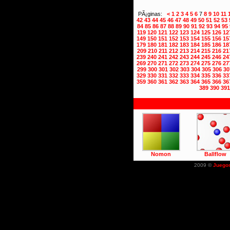
PÃ¡ginas:
<
1
2
3
4
5
6
7
8
9
10
11
42
43
44
45
46
47
48
49
50
51
52
53
84
85
86
87
88
89
90
91
92
93
94
95
119
120
121
122
123
124
125
126
12
149
150
151
152
153
154
155
156
15
179
180
181
182
183
184
185
186
18
209
210
211
212
213
214
215
216
21
239
240
241
242
243
244
245
246
24
269
270
271
272
273
274
275
276
27
299
300
301
302
303
304
305
306
30
329
330
331
332
333
334
335
336
33
359
360
361
362
363
364
365
366
36
389
390
391
Nomon
Ballflow
2009 ©
Juego