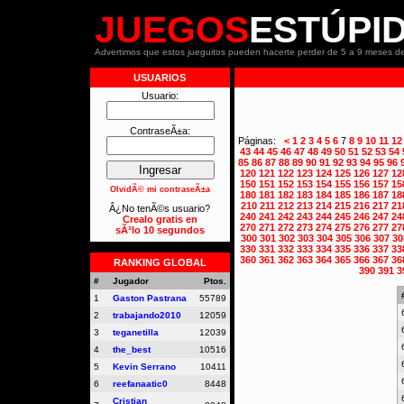
JUEGOS
ESTÚPI
Advertimos que estos jueguitos pueden hacerte perder de 5 a 9 meses de
USUARIOS
Usuario:
ContraseÃ±a:
Páginas:
<
1
2
3
4
5
6
7
8
9
10
11
12
43
44
45
46
47
48
49
50
51
52
53
54
85
86
87
88
89
90
91
92
93
94
95
96
120
121
122
123
124
125
126
127
12
150
151
152
153
154
155
156
157
15
OlvidÃ© mi contraseÃ±a
180
181
182
183
184
185
186
187
18
210
211
212
213
214
215
216
217
21
Â¿No tenÃ©s usuario?
240
241
242
243
244
245
246
247
24
Crealo gratis en
270
271
272
273
274
275
276
277
27
sÃ³lo 10 segundos
300
301
302
303
304
305
306
307
30
330
331
332
333
334
335
336
337
33
360
361
362
363
364
365
366
367
36
RANKING GLOBAL
390
391
3
#
Jugador
Ptos.
1
Gaston Pastrana
55789
2
trabajando2010
12059
3
teganetilla
12039
4
the_best
10516
5
Kevin Serrano
10411
6
reefanaatic0
8448
Cristian