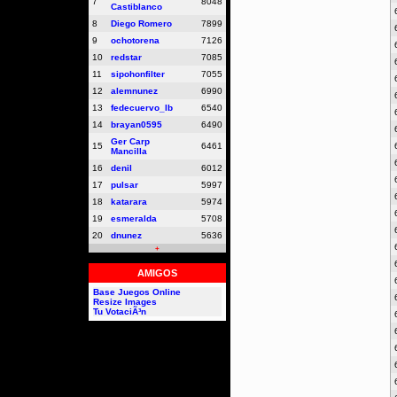
7
8048
Castiblanco
8
Diego Romero
7899
9
ochotorena
7126
10
redstar
7085
11
sipohonfilter
7055
12
alemnunez
6990
13
fedecuervo_lb
6540
14
brayan0595
6490
Ger Carp
15
6461
Mancilla
16
denil
6012
17
pulsar
5997
18
katarara
5974
19
esmeralda
5708
20
dnunez
5636
+
AMIGOS
Base Juegos Online
Resize Images
Tu VotaciÃ³n