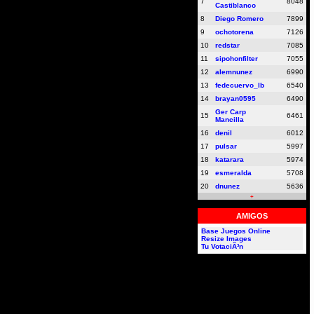
7
8048
Castiblanco
8
Diego Romero
7899
9
ochotorena
7126
10
redstar
7085
11
sipohonfilter
7055
12
alemnunez
6990
13
fedecuervo_lb
6540
14
brayan0595
6490
Ger Carp
15
6461
Mancilla
16
denil
6012
17
pulsar
5997
18
katarara
5974
19
esmeralda
5708
20
dnunez
5636
+
AMIGOS
Base Juegos Online
Resize Images
Tu VotaciÃ³n