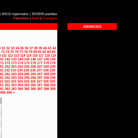
| 40510 registrados | 3933930 partidas
Favoritos
|
Staff
|
Contacto
ANUNCIOS
0
31
32
33
34
35
36
37
38
39
40
41
42
73
74
75
76
77
78
79
80
81
82
83
84
0
111
112
113
114
115
116
117
118
119
41
142
143
144
145
146
147
148
149
71
172
173
174
175
176
177
178
179
01
202
203
204
205
206
207
208
209
31
232
233
234
235
236
237
238
239
61
262
263
264
265
266
267
268
269
91
292
293
294
295
296
297
298
299
21
322
323
324
325
326
327
328
329
51
352
353
354
355
356
357
358
359
81
382
383
384
385
386
387
388
389
405
406
>
s
2
2
2
2
2
2