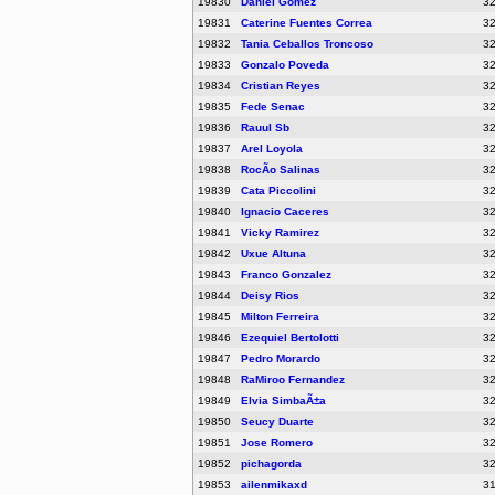
19830
Daniel Gomez
3
19831
Caterine Fuentes Correa
3
19832
Tania Ceballos Troncoso
3
19833
Gonzalo Poveda
3
19834
Cristian Reyes
3
19835
Fede Senac
3
19836
Rauul Sb
3
19837
Arel Loyola
3
19838
RocÃ­o Salinas
3
19839
Cata Piccolini
3
19840
Ignacio Caceres
3
19841
Vicky Ramirez
3
19842
Uxue Altuna
3
19843
Franco Gonzalez
3
19844
Deisy Rios
3
19845
Milton Ferreira
3
19846
Ezequiel Bertolotti
3
19847
Pedro Morardo
3
19848
RaMiroo Fernandez
3
19849
Elvia SimbaÃ±a
3
19850
Seucy Duarte
3
19851
Jose Romero
3
19852
pichagorda
3
19853
ailenmikaxd
3