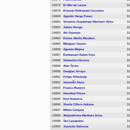
19878
El Niki de Lanus
3
19879
Ernesto Xelhuantzi Carcamo
3
19880
Agustin Varga Funes
3
19881
Veronica Guadalupe Machare Velez
3
19882
Julian Urrego
3
19883
Ale Guzman
3
19884
Emma Abella Bandera
3
19885
Milagros Yausin
3
19886
Agustin Mujica
3
19887
Emmanuel Galan Cruz
3
19888
Sebastian Herrera
3
19889
Alan Teran
3
19890
Douglas Arroyo
3
19891
Felipe Pillichody
3
19892
SalomÃ© Daza
3
19893
Franco Romero
3
19894
Hannibal Flores
3
19895
Kurt Gamarra
3
19896
Shaila Cillero Azkona
3
19897
Milton Campos
3
19898
Alejandroma Martinez Arias
3
19899
Teo Lazopulos
3
19900
Juancho Valencia
3