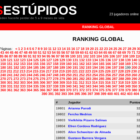
S
ESTÚPIDOS
23 jugadores online 
ueden hacerte perder de 5 a 9 meses de vida
RANKING GLOBAL
RANKING GLOBAL
Páginas:
<
1
2
3
4
5
6
7
8
9
10
11
12
13
14
15
16
17
18
19
20
21
22
23
24
25
26
27
28
29
3
43
44
45
46
47
48
49
50
51
52
53
54
55
56
57
58
59
60
61
62
63
64
65
66
67
68
69
70
71
72
85
86
87
88
89
90
91
92
93
94
95
96
97
98
99
100
101
102
103
104
105
106
107
108
109
11
120
121
122
123
124
125
126
127
128
129
130
131
132
133
134
135
136
137
138
139
140
1
150
151
152
153
154
155
156
157
158
159
160
161
162
163
164
165
166
167
168
169
170
1
180
181
182
183
184
185
186
187
188
189
190
191
192
193
194
195
196
197
198
199
200
2
210
211
212
213
214
215
216
217
218
219
220
221
222
223
224
225
226
227
228
229
230
2
240
241
242
243
244
245
246
247
248
249
250
251
252
253
254
255
256
257
258
259
260
2
270
271
272
273
274
275
276
277
278
279
280
281
282
283
284
285
286
287
288
289
290
2
300
301
302
303
304
305
306
307
308
309
310
311
312
313
314
315
316
317
318
319
320
3
330
331
332
333
334
335
336
337
338
339
340
341
342
343
344
345
346
347
348
349
350
3
360
361
362
363
364
365
366
367
368
369
370
371
372
373
374
375
376
377
378
379
380
3
390
391
392
393
394
395
396
397
398
399
400
401
402
403
404
#
Jugador
Punto
19801
Arianna Parodi
3
19802
Fercho Medrios
3
19803
Vielkhiita Pizarro Salinas
3
19804
Efren Cordova Rodriguez
3
19805
Ailen Schweitzer de Almada
3
19806
Gustavo Barrera Vergara
3