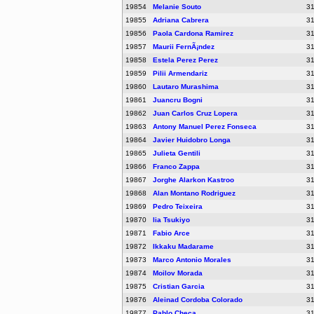
19854
Melanie Souto
3
19855
Adriana Cabrera
3
19856
Paola Cardona Ramirez
3
19857
Maurii FernÃ¡ndez
3
19858
Estela Perez Perez
3
19859
Pilii Armendariz
3
19860
Lautaro Murashima
3
19861
Juancru Bogni
3
19862
Juan Carlos Cruz Lopera
3
19863
Antony Manuel Perez Fonseca
3
19864
Javier Huidobro Longa
3
19865
Julieta Gentili
3
19866
Franco Zappa
3
19867
Jorghe Alarkon Kastroo
3
19868
Alan Montano Rodriguez
3
19869
Pedro Teixeira
3
19870
lia Tsukiyo
3
19871
Fabio Arce
3
19872
Ikkaku Madarame
3
19873
Marco Antonio Morales
3
19874
Moilov Morada
3
19875
Cristian Garcia
3
19876
Aleinad Cordoba Colorado
3
19877
Pablo Checa
3