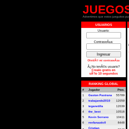
JUEGO
Advertimos que estos jueguitos p
USUARIOS
Usuario:
ContraseÃ±a:
OlvidÃ© mi contraseÃ±a
Â¿No tenÃ©s usuario?
Crealo gratis en
sÃ³lo 10 segundos
RANKING GLOBAL
#
Jugador
Ptos.
1
Gaston Pastrana
55789
2
trabajando2010
12059
3
teganetilla
12039
4
the_best
10516
5
Kevin Serrano
10411
6
reefanaatic0
8448
Cristian