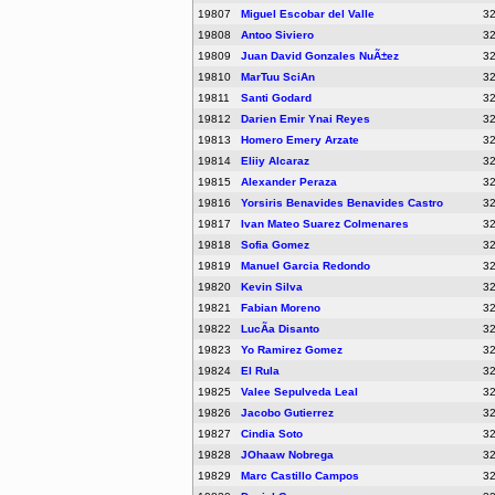
19807
Miguel Escobar del Valle
3
19808
Antoo Siviero
3
19809
Juan David Gonzales NuÃ±ez
3
19810
MarTuu SciAn
3
19811
Santi Godard
3
19812
Darien Emir Ynai Reyes
3
19813
Homero Emery Arzate
3
19814
Eliiy Alcaraz
3
19815
Alexander Peraza
3
19816
Yorsiris Benavides Benavides Castro
3
19817
Ivan Mateo Suarez Colmenares
3
19818
Sofia Gomez
3
19819
Manuel Garcia Redondo
3
19820
Kevin Silva
3
19821
Fabian Moreno
3
19822
LucÃ­a Disanto
3
19823
Yo Ramirez Gomez
3
19824
El Rula
3
19825
Valee Sepulveda Leal
3
19826
Jacobo Gutierrez
3
19827
Cindia Soto
3
19828
JOhaaw Nobrega
3
19829
Marc Castillo Campos
3