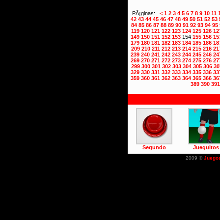
PÃ¡ginas:
<
1
2
3
4
5
6
7
8
9
10
11
42
43
44
45
46
47
48
49
50
51
52
53
84
85
86
87
88
89
90
91
92
93
94
95
119
120
121
122
123
124
125
126
12
149
150
151
152
153
154
155
156
15
179
180
181
182
183
184
185
186
18
209
210
211
212
213
214
215
216
21
239
240
241
242
243
244
245
246
24
269
270
271
272
273
274
275
276
27
299
300
301
302
303
304
305
306
30
329
330
331
332
333
334
335
336
33
359
360
361
362
363
364
365
366
36
389
390
391
Segundo
Jueguitos
2009 ©
Juego