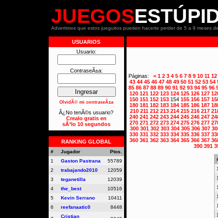
JUEGOS
ESTÚPI
Advertimos que estos jueguitos pueden hacerte perder de 5 a 9 meses de
USUARIOS
Usuario:
ContraseÃ±a:
Páginas:
<
1
2
3
4
5
6
7
8
9
10
11
12
43
44
45
46
47
48
49
50
51
52
53
54
85
86
87
88
89
90
91
92
93
94
95
96
120
121
122
123
124
125
126
127
12
150
151
152
153
154
155
156
157
15
OlvidÃ© mi contraseÃ±a
180
181
182
183
184
185
186
187
18
210
211
212
213
214
215
216
217
21
Â¿No tenÃ©s usuario?
240
241
242
243
244
245
246
247
24
Crealo gratis en
270
271
272
273
274
275
276
277
27
sÃ³lo 10 segundos
300
301
302
303
304
305
306
307
30
330
331
332
333
334
335
336
337
33
360
361
362
363
364
365
366
367
36
RANKING GLOBAL
390
391
3
#
Jugador
Ptos.
1
Gaston Pastrana
55789
2
trabajando2010
12059
3
teganetilla
12039
4
the_best
10516
5
Kevin Serrano
10411
6
reefanaatic0
8448
Cristian