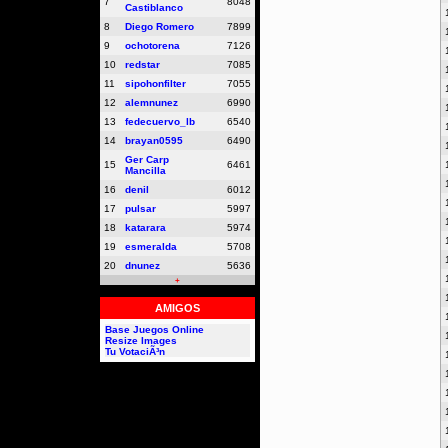
7
8048
Castiblanco
8
Diego Romero
7899
9
ochotorena
7126
10
redstar
7085
11
sipohonfilter
7055
12
alemnunez
6990
13
fedecuervo_lb
6540
14
brayan0595
6490
Ger Carp
15
6461
Mancilla
16
denil
6012
17
pulsar
5997
18
katarara
5974
19
esmeralda
5708
20
dnunez
5636
+
AMIGOS
Base Juegos Online
Resize Images
Tu VotaciÃ³n