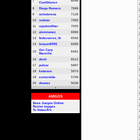
7
8048
Castiblanco
8
Diego Romero
7899
9
ochotorena
7126
10
redstar
7085
11
sipohonfilter
7055
12
alemnunez
6990
13
fedecuervo_lb
6540
14
brayan0595
6490
Ger Carp
15
6461
Mancilla
16
denil
6012
17
pulsar
5997
18
katarara
5974
19
esmeralda
5708
20
dnunez
5636
+
AMIGOS
Base Juegos Online
Resize Images
Tu VotaciÃ³n