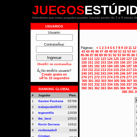
JUEGOS
ESTÚPI
Advertimos que estos jueguitos pueden hacerte perder de 5 a 9 meses de
USUARIOS
Usuario:
ContraseÃ±a:
Páginas:
<
1
2
3
4
5
6
7
8
9
10
11
12
43
44
45
46
47
48
49
50
51
52
53
54
85
86
87
88
89
90
91
92
93
94
95
96
120
121
122
123
124
125
126
127
12
150
151
152
153
154
155
156
157
15
OlvidÃ© mi contraseÃ±a
180
181
182
183
184
185
186
187
18
210
211
212
213
214
215
216
217
21
Â¿No tenÃ©s usuario?
240
241
242
243
244
245
246
247
24
Crealo gratis en
270
271
272
273
274
275
276
277
27
sÃ³lo 10 segundos
300
301
302
303
304
305
306
307
30
330
331
332
333
334
335
336
337
33
360
361
362
363
364
365
366
367
36
RANKING GLOBAL
390
391
3
#
Jugador
Ptos.
1
Gaston Pastrana
55789
2
trabajando2010
12059
3
teganetilla
12039
4
the_best
10516
5
Kevin Serrano
10411
6
reefanaatic0
8448
Cristian