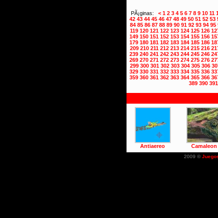
PÃ¡ginas:
<
1
2
3
4
5
6
7
8
9
10
11
42
43
44
45
46
47
48
49
50
51
52
53
84
85
86
87
88
89
90
91
92
93
94
95
119
120
121
122
123
124
125
126
12
149
150
151
152
153
154
155
156
15
179
180
181
182
183
184
185
186
18
209
210
211
212
213
214
215
216
21
239
240
241
242
243
244
245
246
24
269
270
271
272
273
274
275
276
27
299
300
301
302
303
304
305
306
30
329
330
331
332
333
334
335
336
33
359
360
361
362
363
364
365
366
36
389
390
391
Antiaereo
Camaleon
2009 ©
Juego