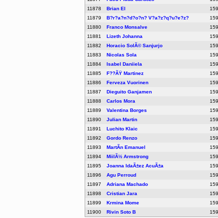
11878
Brian El
15
11879
B?r?a?n?d?o?n? V?a?z?q?u?e?z?
15
11880
Franco Monsalve
15
11881
Lizeth Johanna
15
11882
Horacio SolÃ© Sanjurjo
15
11883
Nicolas Sola
15
11884
Isabel Daniiela
15
11885
F??ÃŸ Martinez
15
11886
Ferveza Vuorinen
15
11887
Dieguito Ganjamen
15
11888
Carlos Mora
15
11889
Valentina Borges
15
11890
Julian Martin
15
11891
Luchito Klaic
15
11892
Gordo Renzo
15
11893
MartÃ­n Emanuel
15
11894
MiilÃ½ Armstrong
15
11895
Joanna IdaÃ±ez AcuÃ±a
15
11896
Agu Perroud
15
11897
Adriana Machado
15
11898
Cristian Jara
15
11899
Krmina Mome
15
11900
Rivin Soto B
15