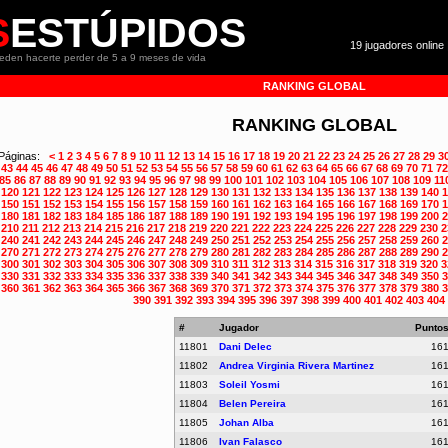
S
ESTÚPIDOS
19 jugadores online 
ueden hacerte perder de 5 a 9 meses de vida
RANKING GLOBAL
RANKING GLOBAL
Páginas:
<
1
2
3
4
5
6
7
8
9
10
11
12
13
14
15
16
17
18
19
20
21
22
23
24
25
26
27
28
29
3
43
44
45
46
47
48
49
50
51
52
53
54
55
56
57
58
59
60
61
62
63
64
65
66
67
68
69
70
71
72
85
86
87
88
89
90
91
92
93
94
95
96
97
98
99
100
101
102
103
104
105
106
107
108
109
11
120
121
122
123
124
125
126
127
128
129
130
131
132
133
134
135
136
137
138
139
140
1
150
151
152
153
154
155
156
157
158
159
160
161
162
163
164
165
166
167
168
169
170
1
180
181
182
183
184
185
186
187
188
189
190
191
192
193
194
195
196
197
198
199
200
2
210
211
212
213
214
215
216
217
218
219
220
221
222
223
224
225
226
227
228
229
230
2
240
241
242
243
244
245
246
247
248
249
250
251
252
253
254
255
256
257
258
259
260
2
270
271
272
273
274
275
276
277
278
279
280
281
282
283
284
285
286
287
288
289
290
2
300
301
302
303
304
305
306
307
308
309
310
311
312
313
314
315
316
317
318
319
320
3
330
331
332
333
334
335
336
337
338
339
340
341
342
343
344
345
346
347
348
349
350
3
360
361
362
363
364
365
366
367
368
369
370
371
372
373
374
375
376
377
378
379
380
3
390
391
392
393
394
395
396
397
398
399
400
401
402
403
404
#
Jugador
Punto
11801
Dani Delec
16
11802
Andrea Virginia Rivera Martinez
16
11803
Soleil Yosmi
16
11804
Belen Pereira
16
11805
Johan Alba
16
11806
Ivan Falasco
16