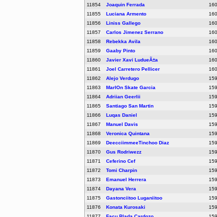
11854
Joaquin Ferrada
16
11855
Luciana Armento
16
11856
Liniss Gallego
16
11857
Carlos Jimenez Serrano
16
11858
Rebekka Avila
16
11859
Gaaby Pinto
16
11860
Javier Xavi LudueÃ±a
16
11861
Joel Carretero Pellicer
16
11862
Alejo Verdugo
15
11863
MarlOn Skate Garcia
15
11864
Adriian Geerlii
15
11865
Santiago San Martin
15
11866
Luqas Daniel
15
11867
Manuel Davis
15
11868
Veronica Quintana
15
11869
DeecciimmeeTinchoo Diaz
15
11870
Gus Rodriwezz
15
11871
Ceferino Cef
15
11872
Tomi Charpin
15
11873
Emanuel Herrera
15
11874
Dayana Vera
15
11875
Gastonciitoo Luganiitoo
15
11876
Konata Kurosaki
15
11877
Facu Plada Cardozo
15