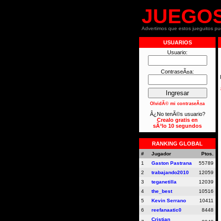
JUEGO
Advertimos que estos jueguitos p
USUARIOS
Usuario:
ContraseÃ±a:
OlvidÃ© mi contraseÃ±a
Â¿No tenÃ©s usuario?
Crealo gratis en
sÃ³lo 10 segundos
RANKING GLOBAL
#
Jugador
Ptos.
1
Gaston Pastrana
55789
2
trabajando2010
12059
3
teganetilla
12039
4
the_best
10516
5
Kevin Serrano
10411
6
reefanaatic0
8448
Cristian