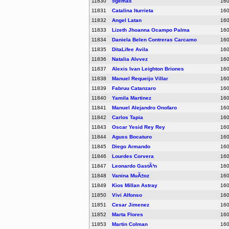
11830
5gemas
16
11831
Catalina Iturrieta
16
11832
Angel Latan
16
11833
Lizeth Jhoanna Ocampo Palma
16
11834
Daniela Belen Contreras Carcamo
16
11835
DitaLifee Avila
16
11836
Natalia Alvvez
16
11837
Alexis Ivan Leighton Briones
16
11838
Manuel Requeijo Villar
16
11839
Fabruu Catanzaro
16
11840
Yamila Martinez
16
11841
Manuel Alejandro Onofaro
16
11842
Carlos Tapia
16
11843
Oscar Yesid Rey Rey
16
11844
Aguss Bocaturo
16
11845
Diego Armando
16
11846
Lourdes Corvera
16
11847
Leonardo GastÃ³n
16
11848
Vanina MuÃ±oz
16
11849
Kios Millan Astray
16
11850
Vivi Alfonso
16
11851
Cesar Jimenez
16
11852
Marta Flores
16
11853
Martin Colman
16