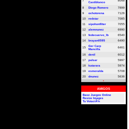
7
8048
Castiblanco
8
Diego Romero
7899
9
ochotorena
7126
10
redstar
7085
11
sipohonfilter
7055
12
alemnunez
6990
13
fedecuervo_lb
6540
14
brayan0595
6490
Ger Carp
15
6461
Mancilla
16
denil
6012
17
pulsar
5997
18
katarara
5974
19
esmeralda
5708
20
dnunez
5636
+
AMIGOS
Base Juegos Online
Resize Images
Tu VotaciÃ³n