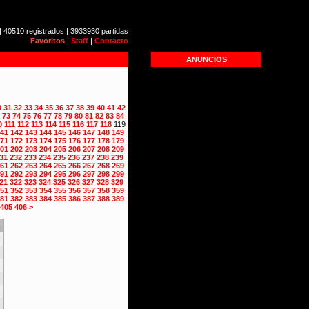
| 40510 registrados | 3933930 partidas
Favoritos
|
Staff
|
Contacto
ANUNCIOS
0
31
32
33
34
35
36
37
38
39
40
41
42
73
74
75
76
77
78
79
80
81
82
83
84
0
111
112
113
114
115
116
117
118
119
41
142
143
144
145
146
147
148
149
71
172
173
174
175
176
177
178
179
01
202
203
204
205
206
207
208
209
31
232
233
234
235
236
237
238
239
61
262
263
264
265
266
267
268
269
91
292
293
294
295
296
297
298
299
21
322
323
324
325
326
327
328
329
51
352
353
354
355
356
357
358
359
81
382
383
384
385
386
387
388
389
405
406
>
s
1
1
1
1
1
1