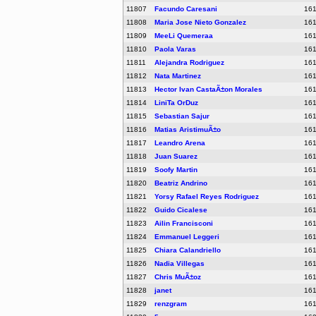
11807
Facundo Caresani
16
11808
Maria Jose Nieto Gonzalez
16
11809
MeeLi Quemeraa
16
11810
Paola Varas
16
11811
Alejandra Rodriguez
16
11812
Nata Martinez
16
11813
Hector Ivan CastaÃ±on Morales
16
11814
LiniTa OrDuz
16
11815
Sebastian Sajur
16
11816
Matias AristimuÃ±o
16
11817
Leandro Arena
16
11818
Juan Suarez
16
11819
Soofy Martin
16
11820
Beatriz Andrino
16
11821
Yorsy Rafael Reyes Rodriguez
16
11822
Guido Cicalese
16
11823
Ailin Francisconi
16
11824
Emmanuel Leggeri
16
11825
Chiara Calandriello
16
11826
Nadia Villegas
16
11827
Chris MuÃ±oz
16
11828
janet
16
11829
renzgram
16