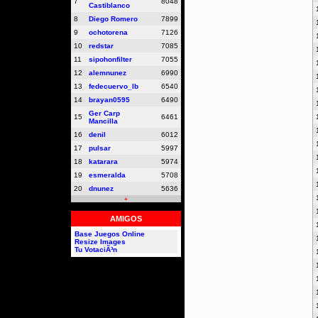
7
8048
Castiblanco
8
Diego Romero
7899
9
ochotorena
7126
10
redstar
7085
11
sipohonfilter
7055
12
alemnunez
6990
13
fedecuervo_lb
6540
14
brayan0595
6490
Ger Carp
15
6461
Mancilla
16
denil
6012
17
pulsar
5997
18
katarara
5974
19
esmeralda
5708
20
dnunez
5636
+
AMIGOS
Base Juegos Online
Resize Images
Tu VotaciÃ³n