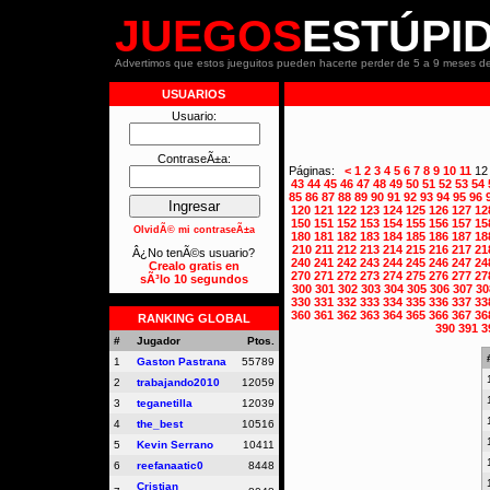
JUEGOS
ESTÚPI
Advertimos que estos jueguitos pueden hacerte perder de 5 a 9 meses de
USUARIOS
Usuario:
ContraseÃ±a:
Páginas:
<
1
2
3
4
5
6
7
8
9
10
11
1
43
44
45
46
47
48
49
50
51
52
53
54
85
86
87
88
89
90
91
92
93
94
95
96
120
121
122
123
124
125
126
127
12
150
151
152
153
154
155
156
157
15
OlvidÃ© mi contraseÃ±a
180
181
182
183
184
185
186
187
18
210
211
212
213
214
215
216
217
21
Â¿No tenÃ©s usuario?
240
241
242
243
244
245
246
247
24
Crealo gratis en
270
271
272
273
274
275
276
277
27
sÃ³lo 10 segundos
300
301
302
303
304
305
306
307
30
330
331
332
333
334
335
336
337
33
360
361
362
363
364
365
366
367
36
RANKING GLOBAL
390
391
3
#
Jugador
Ptos.
1
Gaston Pastrana
55789
2
trabajando2010
12059
3
teganetilla
12039
4
the_best
10516
5
Kevin Serrano
10411
6
reefanaatic0
8448
Cristian